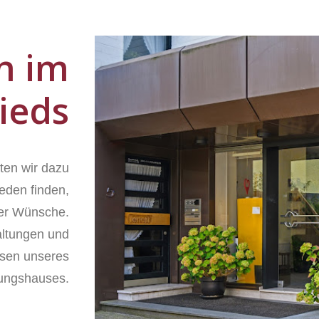
n im
ieds
ten wir dazu
ieden finden,
ller Wünsche.
altungen und
ssen unseres
tungshauses.