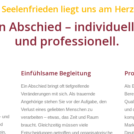
r Seelenfrieden liegt uns am Herz
n Abschied – individuel
und professionell.
Einfühlsame Begleitung
Pro
Ein Abschied bringt oft tiefgreifende
Als B
Veränderungen mit sich. Als trauernde
Bere
Angehörige stehen Sie vor der Aufgabe, den
Qual
Verlust eines geliebten Menschen zu
und q
– und
verarbeiten – etwas, das Zeit und Raum
komp
ed
braucht. Gleichzeitig müssen viele
Mark
in.
Entscheidungen getroffen und organisatorische
Deut