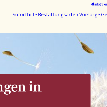
info@le
Soforthilfe
Bestattungsarten
Vorsorge
Ge
ngen in