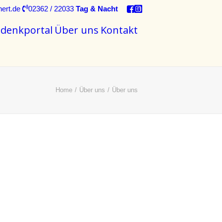
nert.de
02362 / 22033
Tag & Nacht
denkportal
Über uns
Kontakt
Home
Über uns
Über uns